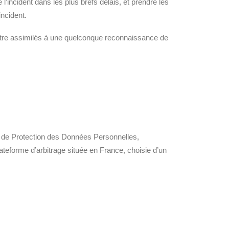
 l’incident dans les plus brefs délais, et prendre les
incident.
t être assimilés à une quelconque reconnaissance de
 et de Protection des Données Personnelles,
teforme d’arbitrage située en France, choisie d’un