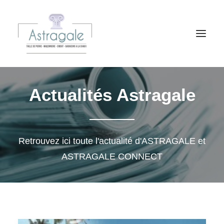
Actualités Astragale
ACCUEIL
EXPERTISE
PRESTATIONS
Retrouvez ici toute l'actualité d'ASTRAGALE et
PATRIMOINE CONNECTÉ
ASTRAGALE CONNECT
RÉALISATIONS
CLIENTS
ACTUALITÉS
CONTACT